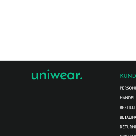
KUND
PERSON
HANDEL
BESTILL
BETALIN
RETURN