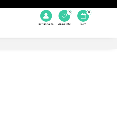
0
0
mit uniwear.
Ønskeliste
kurv