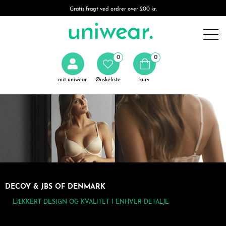
Gratis fragt ved ordrer over 200 kr.
0
0
mit uniwear.
Ønskeliste
kurv
DECOY & JBS OF DENMARK
LÆKKERT DESIGN OG KVALITET I ENHVER DETALJE