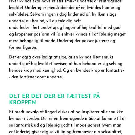
Hver kvinde skal have et sæt smukt undertøj af remragende
kvalitet. Undertøj er medskabender af en kvindes humør og
selvfølelse. Selvom ingen i dag finder ud af, hvilken slags
undertøj du har på, vil du føle dig helt
anderledes. Iført undertøj og lingeri af høj kvalitet med god
og kropsnær pasform vil få enhver kvinde til at føle sig meget
mere behagelig til mode. Undertøj der passer justerer og
former figuren.
Det er også overflødigt at sige, at en kvinde iført smukt
undertøj af høj kvalitet beviser, at hun behandler sig selv og
hendes krop med kærlighed. Og en kvindes krop er fantastisk
- den fortjener godt undertøj.
DET ER DET DER ER TÆTTEST PÅ
KROPPEN
Et bredt udvalg af lingeri elskes af og inspirerer alle smukke
kvinder i verden. Det er en fremragende måde at komme til at
se fantastisk ud og føle sig godt til mode uanset hvem man
er. Undertøj giver dig selvtillid og fremhæver din seksualitet,