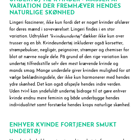
VARIATION DER FREMHÆVER HENDES
NATURLIGE SKØNHED
Lingeri fascinerer, ikke kun fordi det er noget kvinder afslører
for deres mænd i soveværelset. Lingeri findes i en stor
variation. Udtrykket
"kvindeundertøj"
dækker ikke kun over
trusser og en bh. Kvindeundertøj inkluderer også korsetter,
strømpebukser, negligér, peignoirer, strømper og chemiser for
blot at nævne nogle dele. På grund af den rige variation kan
undertøj tilfredsstille selv den mest krævende kvinde og
mands smag. Mange underdele giver kvinden mulighed for at
vælge beklædningsdele, der ikke kun harmonerer med hendes
ydre skønhed. Det kan også afspejle hendes indre verden.
Uden tvivl kan yndefuldt undertøj bidrage til at gøre enhver
kvinde endnu mere feminin og både underbygge hendes
individualitet samt forstærke hendes krops naturlige skønhed.
ENHVER KVINDE FORTJENER SMUKT
UNDERTØJ