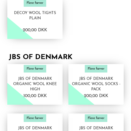
Flere farver
DECOY WOOL TIGHTS
PLAIN
200,00 DKK
JBS OF DENMARK
VIS PRODUKT
VIS PRODUKT
Flere farver
Flere farver
JBS OF DENMARK
JBS OF DENMARK
ORGANIC WOOL KNEE
ORGANIC WOOL SOCKS -
HIGH
PACK
100,00 DKK
200,00 DKK
VIS PRODUKT
VIS PRODUKT
Flere farver
Flere farver
JBS OF DENMARK
JBS OF DENMARK