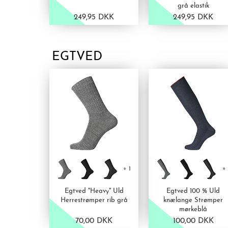
grå elastik
249,95 DKK
249,95 DKK
VIS PRODUKT
VIS PRODUKT
EGTVED
+ 1
+ 
Egtved "Heavy" Uld
Egtved 100 % Uld
Herrestrømper rib grå
knælange Strømper
mørkeblå
70,00 DKK
100,00 DKK