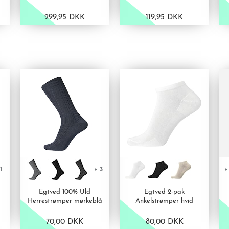
299,95 DKK
119,95 DKK
VIS PRODUKT
VIS PRODUKT
1
+ 3
+
Egtved 100% Uld
Egtved 2-pak
Herrestrømper mørkeblå
Ankelstrømper hvid
70,00 DKK
80,00 DKK