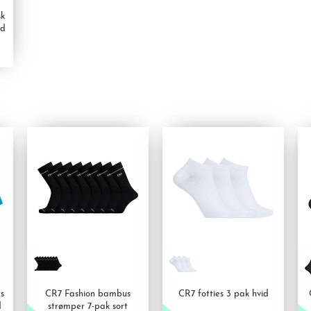
sk
id
s
CR7 Fashion bambus
CR7 fotties 3 pak hvid
d
strømper 7-pak sort