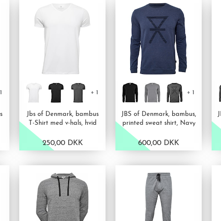
1
+ 1
+ 1
s
Jbs of Denmark, bambus
JBS of Denmark, bambus,
J
T-Shirt med v-hals, hvid
printed sweat shirt, Navy
250,00 DKK
600,00 DKK
VIS PRODUKT
VIS PRODUKT