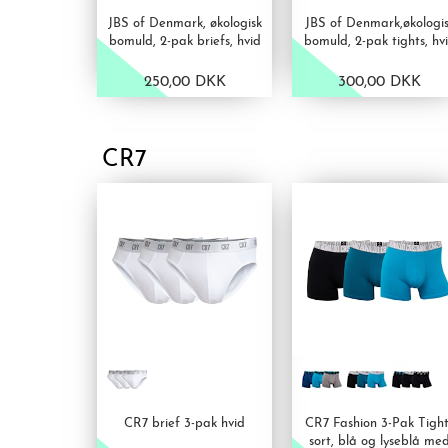
JBS of Denmark, økologisk
JBS of Denmark,økologi
bomuld, 2-pak briefs, hvid
bomuld, 2-pak tights, hv
250,00 DKK
300,00 DKK
VIS PRODUKT
VIS PRODUKT
CR7
CR7 brief 3-pak hvid
CR7 Fashion 3-Pak Tight
sort, blå og lyseblå me