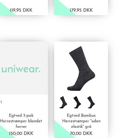
119,95 DKK
179,95 DKK
VIS PRODUKT
VIS PRODUKT
 1
Egtved 3-pak
Egtved Bambus
Herrestrømper blandet
Herrestrømper "uden
farver
elastik" grå
150,00 DKK
70,00 DKK