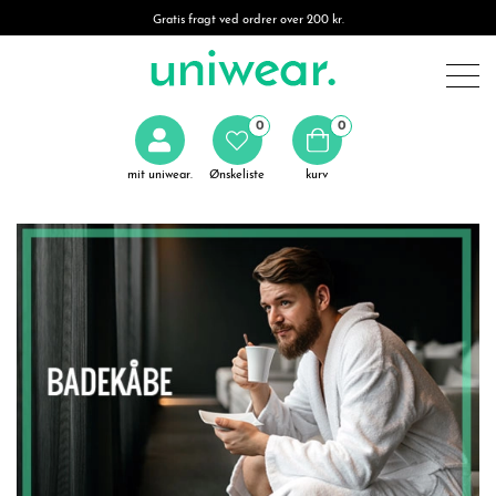
Gratis fragt ved ordrer over 200 kr.
0
0
mit uniwear.
Ønskeliste
kurv