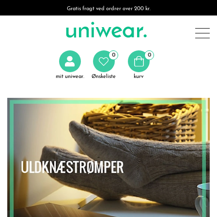
Gratis fragt ved ordrer over 200 kr.
0
0
mit uniwear.
Ønskeliste
kurv