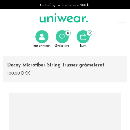
Gratis fragt ved ordrer over 200 kr.
0
0
mit uniwear.
Ønskeliste
kurv
Decoy Microfiber String Trusser gråmeleret
100,00 DKK