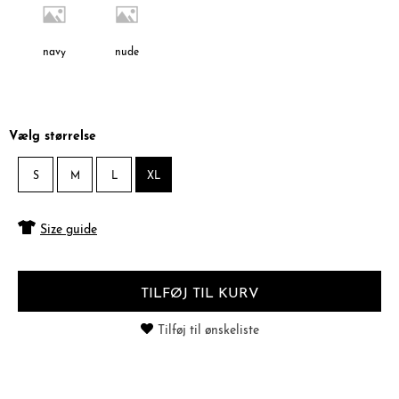
navy
nude
Vælg størrelse
S
M
L
XL
Size guide
TILFØJ TIL KURV
Tilføj til ønskeliste