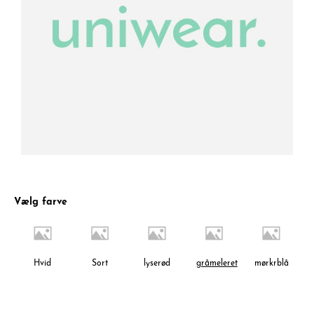
Vælg farve
Hvid
Sort
lyserød
gråmeleret
mørkrblå