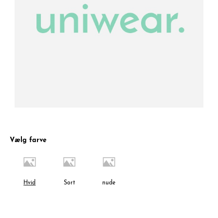
Vælg farve
Hvid
Sort
nude