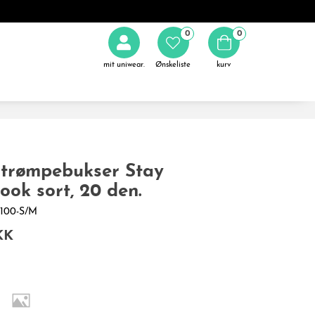
0
0
mit uniwear.
Ønskeliste
kurv
strømpebukser Stay
look sort, 20 den.
-1100-S/M
KK