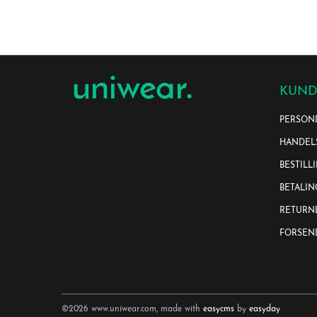
KUND
PERSON
HANDEL
BESTILL
BETALIN
RETURN
FORSEN
©2026 www.uniwear.com, made with
easycms
by
easyday