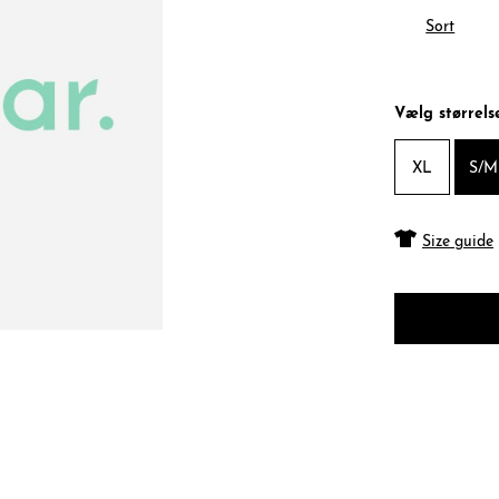
Sort
Vælg størrels
XL
S/M
Size guide