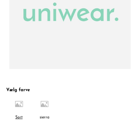
Vælg farve
Sort
sierra