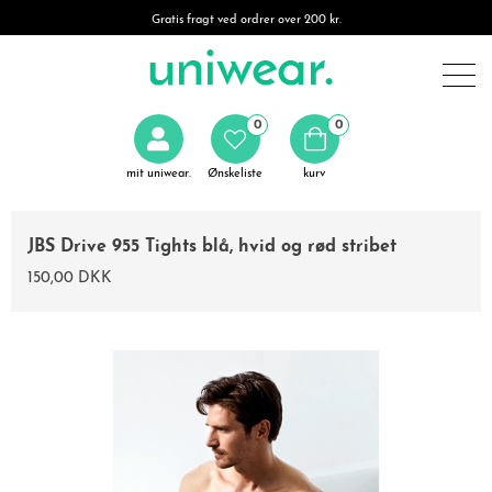
Gratis fragt ved ordrer over 200 kr.
0
0
mit uniwear.
Ønskeliste
kurv
JBS Drive 955 Tights blå, hvid og rød stribet
150,00 DKK