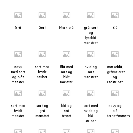
Grå
Sort
Mørk blå
grå, sort
Blå
og
lyseblå
mønstret
navy
sort med
Blå med
hvid og
mørkeblå,
med sort
hvide
sort og
sort
gråmeleret
og blåt
striber
blåt
mønstret
og
mønster
mønster
rødstribet
sort med
sort og
blå og
sort med
navy og
hvidt
grå
rød
hvide og
blå
mønster
mønstret
ternet
blå
ternet/mønstret
striber