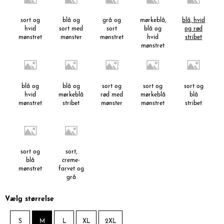
sort og
blå og
grå og
mørkeblå,
blå, hvid
hvid
sort med
sort
blå og
og rød
mønstret
mønster
mønstret
hvid
stribet
mønstret
blå og
blå og
sort og
sort og
sort og
hvid
mørkeblå
rød med
mørkeblå
blå
mønstret
stribet
mønster
mønstret
stribet
sort og
sort,
blå
creme-
mønstret
farvet og
grå
mønstret
Vælg størrelse
S
M
L
XL
2XL