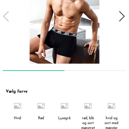
Vælg farve
Hvid
Rød
Lysegrå
rød, blå
hvid og
og sort
sort med
mønstret
mønster