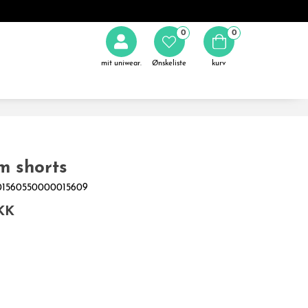
0
0
mit uniwear.
Ønskeliste
kurv
m shorts
001560550000015609
KK