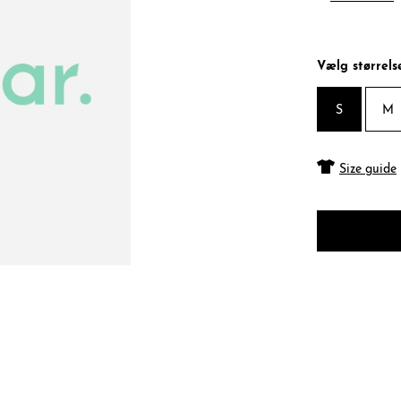
Vælg størrels
S
M
Size guide