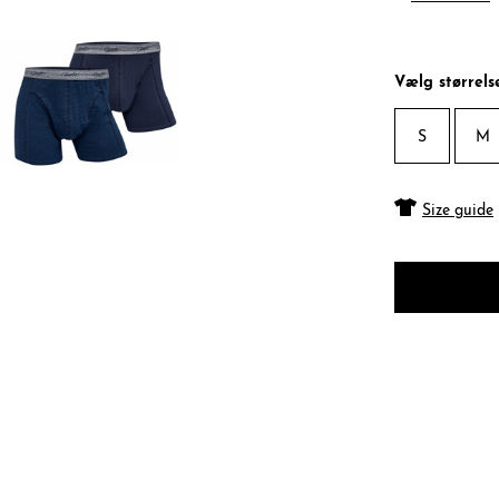
Vælg størrels
S
M
Size guide