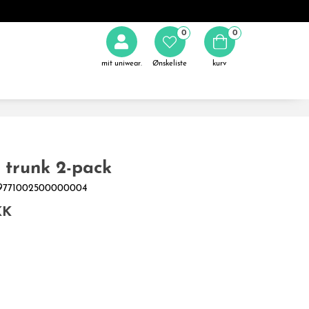
0
0
mit uniwear.
Ønskeliste
kurv
 trunk 2-pack
179771002500000004
KK