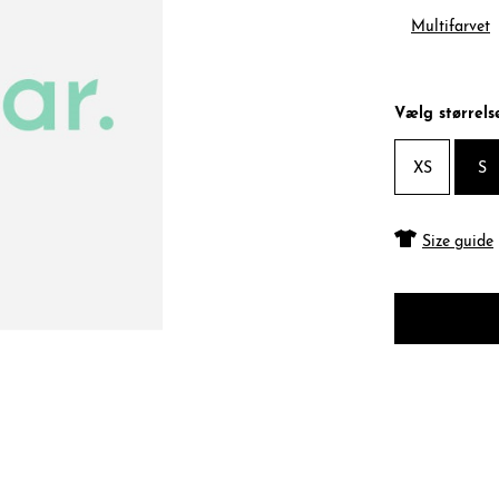
Multifarvet
Vælg størrels
XS
S
Size guide