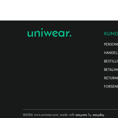
KUND
PERSON
HANDEL
BESTILL
BETALIN
RETURN
FORSEN
©2026 www.uniwear.com, made with
easycms
by
easyday