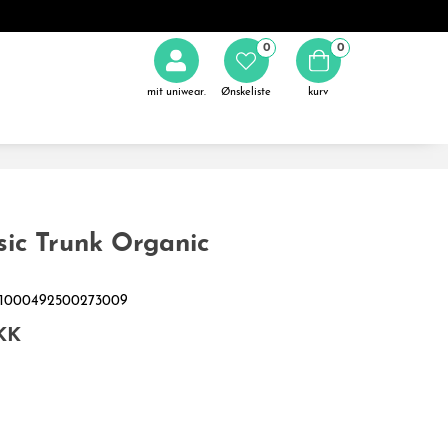
0
0
mit uniwear.
Ønskeliste
kurv
ic Trunk Organic
081000492500273009
KK