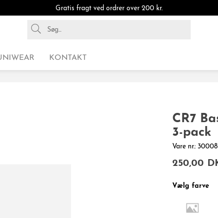
Gratis fragt ved ordrer over 200 kr.
UNIWEAR
KONTAKT
CR7 Bas
3-pack
Vare nr.: 300
250,00 D
Vælg farve