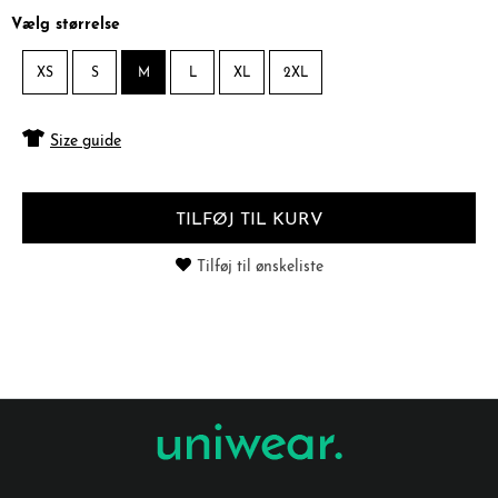
Vælg størrelse
XS
S
M
L
XL
2XL
Size guide
TILFØJ TIL KURV
Tilføj til ønskeliste