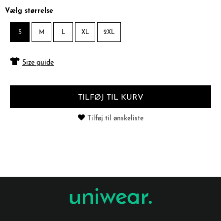
Vælg størrelse
S
M
L
XL
2XL
Size guide
TILFØJ TIL KURV
Tilføj til ønskeliste