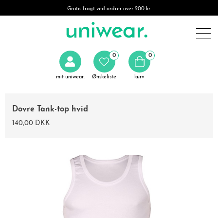
Gratis fragt ved ordrer over 200 kr.
0
0
mit uniwear.
Ønskeliste
kurv
Dovre Tank-top hvid
140,00 DKK