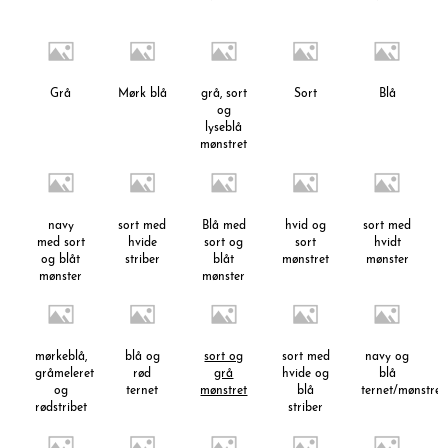
Grå
Mørk blå
grå, sort
Sort
Blå
og
lyseblå
mønstret
navy
sort med
Blå med
hvid og
sort med
med sort
hvide
sort og
sort
hvidt
og blåt
striber
blåt
mønstret
mønster
mønster
mønster
mørkeblå,
blå og
sort og
sort med
navy og
gråmeleret
rød
grå
hvide og
blå
og
ternet
mønstret
blå
ternet/mønstret
rødstribet
striber