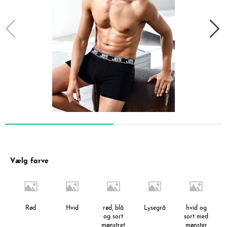
Vælg farve
Rød
Hvid
rød, blå
Lysegrå
hvid og
og sort
sort med
mønstret
mønster