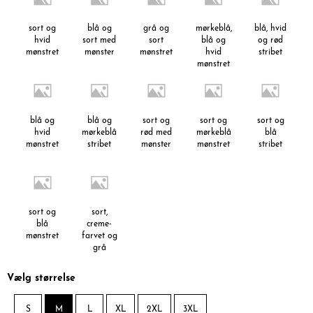
sort og
blå og
grå og
mørkeblå,
blå, hvid
hvid
sort med
sort
blå og
og rød
mønstret
mønster
mønstret
hvid
stribet
mønstret
blå og
blå og
sort og
sort og
sort og
hvid
mørkeblå
rød med
mørkeblå
blå
mønstret
stribet
mønster
mønstret
stribet
sort og
sort,
blå
creme-
mønstret
farvet og
grå
mønstret
Vælg størrelse
S
M
L
XL
2XL
3XL