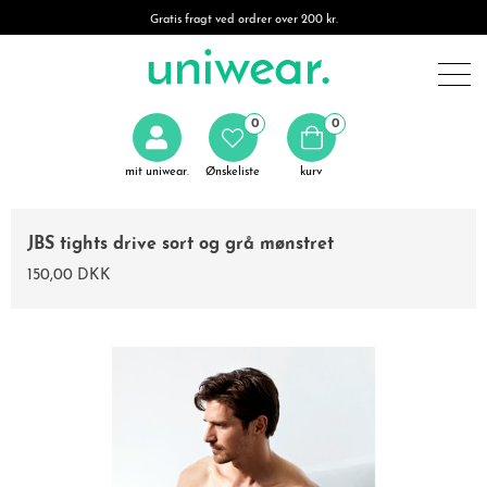
Gratis fragt ved ordrer over 200 kr.
0
0
mit uniwear.
Ønskeliste
kurv
JBS tights drive sort og grå mønstret
150,00 DKK