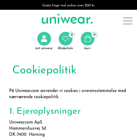
Gratis fragt ved ordrer over 200 kr.
0
0
mit uniwear.
Ønskeliste
kurv
Cookiepolitik
På Uniwear.com anvender vi cookies i overensstemmelse med
nærværende cookiepolitik.
1. Ejeroplysninger
Uniwear.com ApS
Hammershusvej 3d
DK-7400 Herning