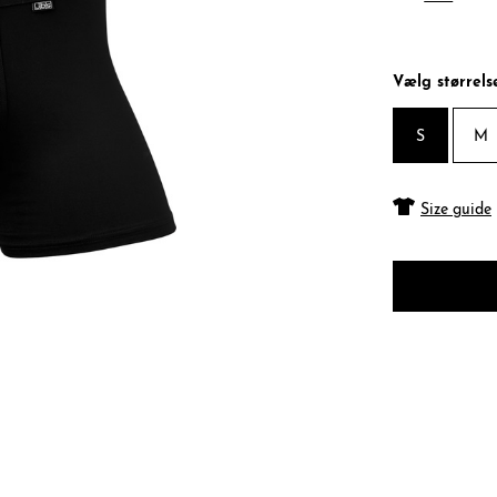
Vælg størrels
S
M
Size guide