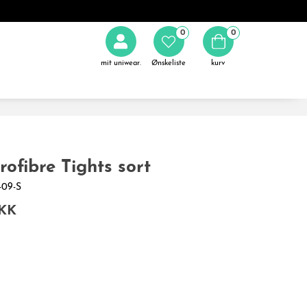
0
0
mit uniwear.
Ønskeliste
kurv
rofibre Tights sort
1-09-S
DKK