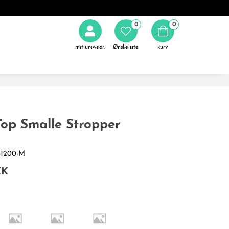
0
0
mit uniwear.
Ønskeliste
kurv
op Smalle Stropper
2-1200-M
KK