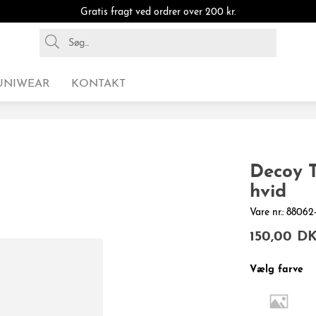
Gratis fragt ved ordrer over 200 kr.
UNIWEAR
KONTAKT
Decoy T
hvid
Vare nr.: 8806
150,00 D
Vælg farve