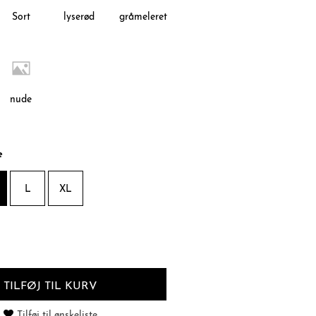
Sort
lyserød
gråmeleret
nude
e
L
XL
TILFØJ TIL KURV
Tilføj til ønskeliste