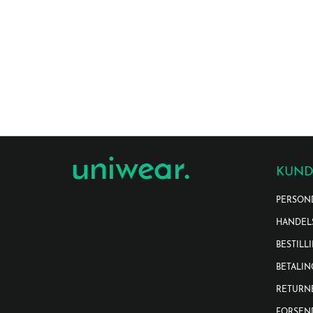
KUND
PERSON
HANDEL
BESTILL
BETALIN
RETURN
FORSEN