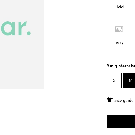
Hvid
navy
Vælg størrels
S
M
Size guide