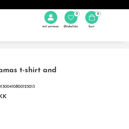
0
0
mit uniwear.
Ønskeliste
kurv
amas t-shirt and
001300410800125013
KK