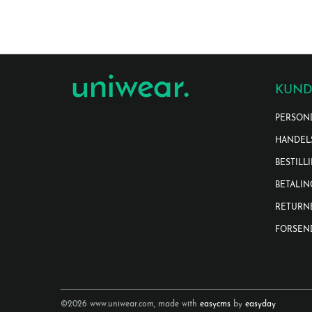
KUND
PERSON
HANDEL
BESTILL
BETALIN
RETURN
FORSEN
©2026 www.uniwear.com, made with
easycms
by
easyday