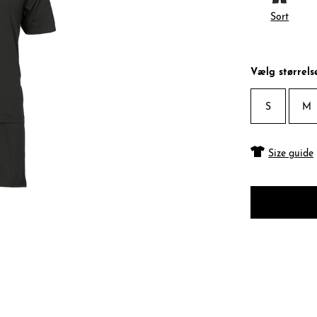
Sort
Vælg størrels
S
M
Size guide