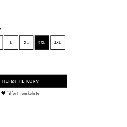
e
L
XL
2XL
3XL
TILFØJ TIL KURV
Tilføj til ønskeliste