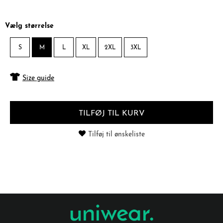
Vælg størrelse
S
M
L
XL
2XL
3XL
Size guide
TILFØJ TIL KURV
Tilføj til ønskeliste