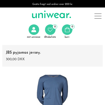
Gratis fragt ved ordrer over 200 kr.
0
0
mit uniwear.
Ønskeliste
kurv
JBS pyjamas jersey.
300,00 DKK