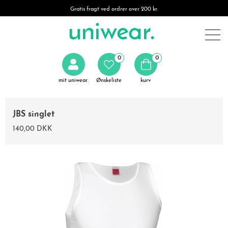
Gratis fragt ved ordrer over 200 kr.
0
0
mit uniwear.
Ønskeliste
kurv
JBS singlet
140,00 DKK