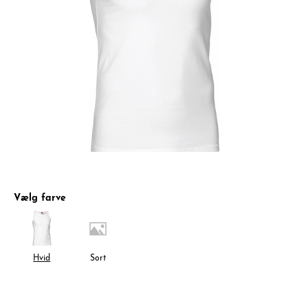
Vælg farve
Hvid
Sort