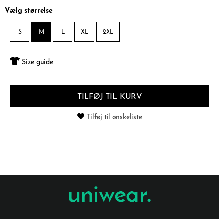
Vælg størrelse
S
M
L
XL
2XL
Size guide
TILFØJ TIL KURV
Tilføj til ønskeliste