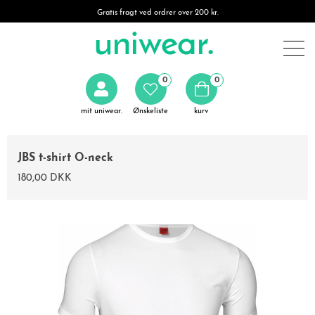
Gratis fragt ved ordrer over 200 kr.
0
0
mit uniwear.
Ønskeliste
kurv
JBS t-shirt O-neck
180,00 DKK