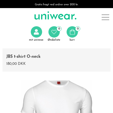
Gratis fragt ved ordrer over 200 kr.
0
0
mit uniwear.
Ønskeliste
kurv
JBS t-shirt O-neck
180,00 DKK