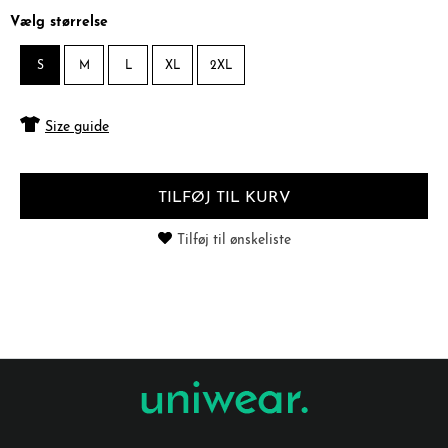
Vælg størrelse
S
M
L
XL
2XL
Size guide
TILFØJ TIL KURV
Tilføj til ønskeliste