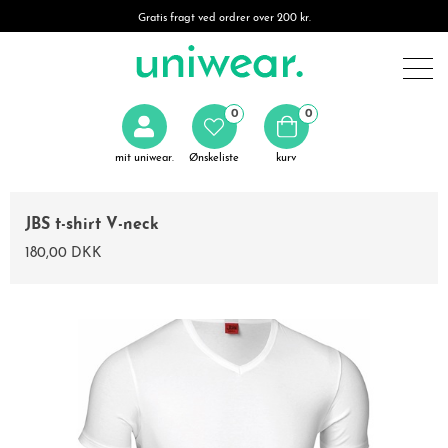
Gratis fragt ved ordrer over 200 kr.
0
0
mit uniwear.
Ønskeliste
kurv
JBS t-shirt V-neck
180,00 DKK