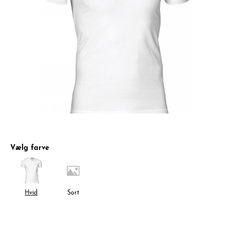
Vælg farve
Hvid
Sort