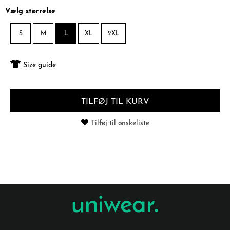
Vælg størrelse
S
M
L
XL
2XL
Size guide
TILFØJ TIL KURV
Tilføj til ønskeliste