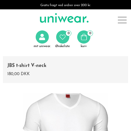
Gratis fragt ved ordrer over 200 kr.
0
0
mit uniwear.
Ønskeliste
kurv
JBS t-shirt V-neck
180,00 DKK