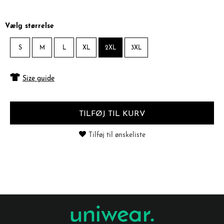
Vælg størrelse
S
M
L
XL
2XL
3XL
Size guide
TILFØJ TIL KURV
Tilføj til ønskeliste