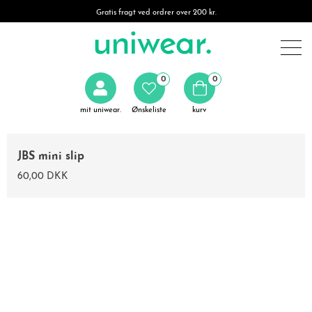
Gratis fragt ved ordrer over 200 kr.
0
0
mit uniwear.
Ønskeliste
kurv
JBS mini slip
60,00 DKK