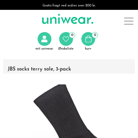
Gratis fragt ved ordrer over 200 kr.
0
0
mit uniwear.
Ønskeliste
kurv
JBS socks terry sole, 3-pack