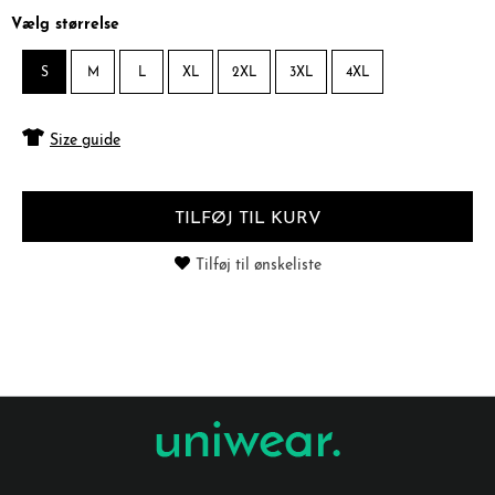
Vælg størrelse
S
M
L
XL
2XL
3XL
4XL
Size guide
TILFØJ TIL KURV
Tilføj til ønskeliste