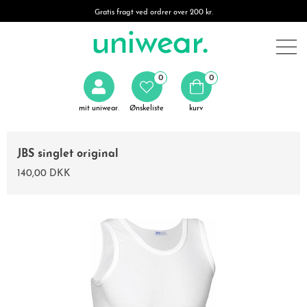
Gratis fragt ved ordrer over 200 kr.
0
0
mit uniwear.
Ønskeliste
kurv
JBS singlet original
140,00 DKK