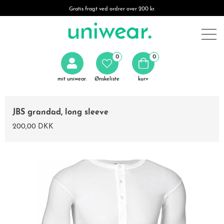
Gratis fragt ved ordrer over 200 kr.
0
0
mit uniwear.
Ønskeliste
kurv
JBS grandad, long sleeve
200,00 DKK