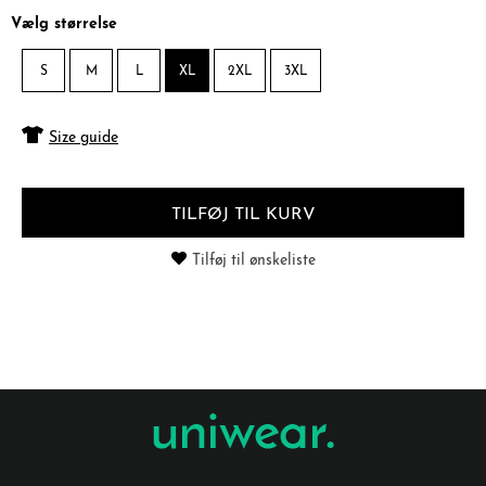
Vælg størrelse
S
M
L
XL
2XL
3XL
Size guide
TILFØJ TIL KURV
Tilføj til ønskeliste