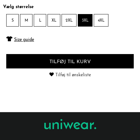
Vælg størrelse
S
M
L
XL
2XL
3XL
4XL
Size guide
TILFØJ TIL KURV
Tilføj til ønskeliste