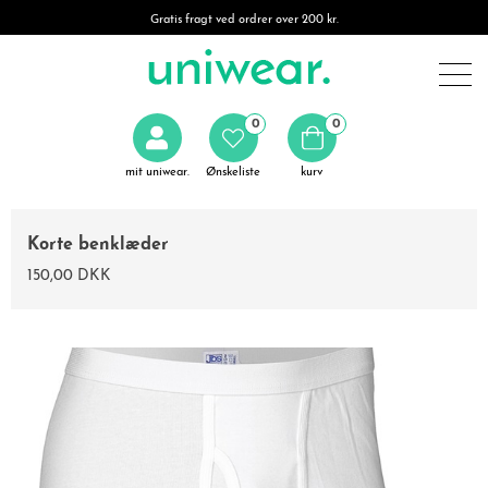
Gratis fragt ved ordrer over 200 kr.
0
0
mit uniwear.
Ønskeliste
kurv
Korte benklæder
150,00 DKK