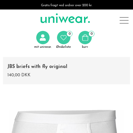
Gratis fragt ved ordrer over 200 kr.
0
0
mit uniwear.
Ønskeliste
kurv
JBS briefs with fly original
140,00 DKK