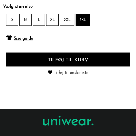
Vælg størrelse
S
M
L
XL
2XL
3XL
Size guide
TILFØJ TIL KURV
Tilføj til ønskeliste