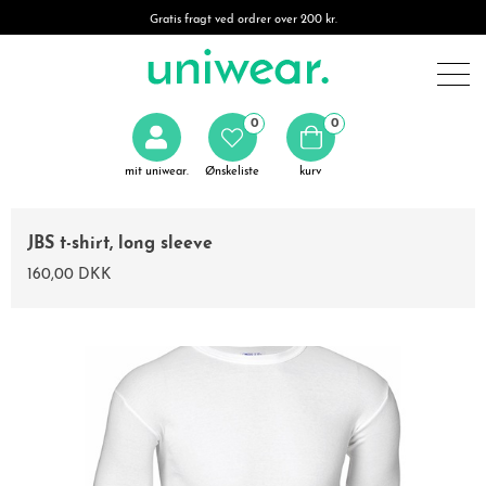
Gratis fragt ved ordrer over 200 kr.
0
0
mit uniwear.
Ønskeliste
kurv
JBS t-shirt, long sleeve
160,00 DKK