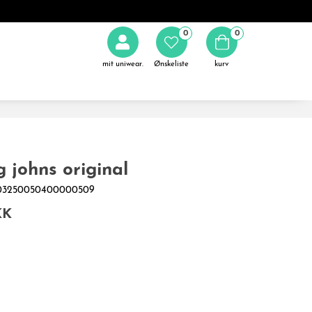
0
0
mit uniwear.
Ønskeliste
kurv
g johns original
0003250050400000509
KK