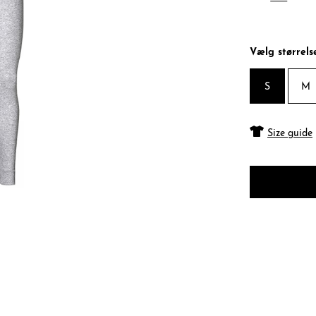
Vælg størrels
S
M
Size guide