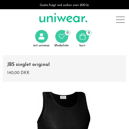
Gratis fragt ved ordrer over 200 kr.
0
0
mit uniwear.
Ønskeliste
kurv
JBS singlet original
140,00 DKK