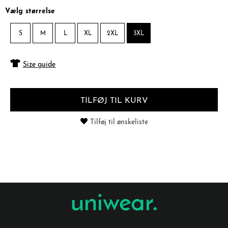
Vælg størrelse
S
M
L
XL
2XL
3XL
Size guide
TILFØJ TIL KURV
Tilføj til ønskeliste