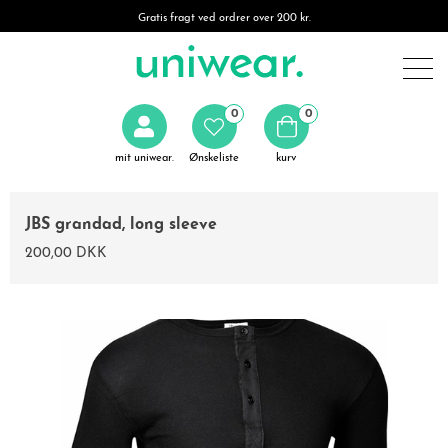
Gratis fragt ved ordrer over 200 kr.
0
0
mit uniwear.
Ønskeliste
kurv
JBS grandad, long sleeve
200,00 DKK