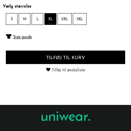
Vælg størrelse
S
M
L
XL
2XL
3XL
Size guide
TILFØJ TIL KURV
Tilføj til ønskeliste