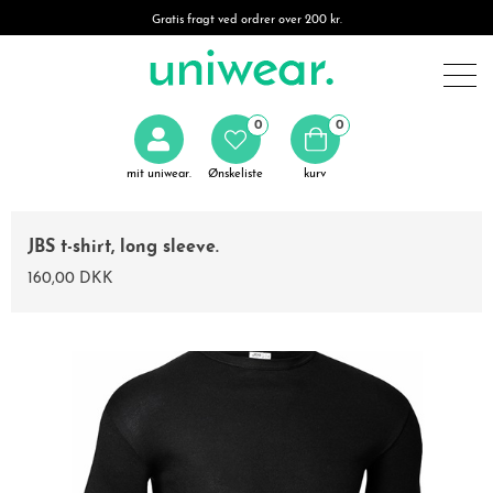
Gratis fragt ved ordrer over 200 kr.
0
0
mit uniwear.
Ønskeliste
kurv
JBS t-shirt, long sleeve.
160,00 DKK