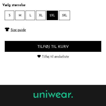
Vælg størrelse
S
M
L
XL
2XL
3XL
Size guide
TILFØJ TIL KURV
Tilføj til ønskeliste