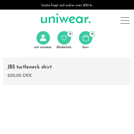
Gratis fragt ved ordrer over 200 kr.
0
0
mit uniwear.
Ønskeliste
kurv
JBS turtleneck shirt
200,00 DKK