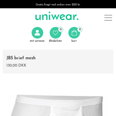
Gratis fragt ved ordrer over 200 kr.
0
0
mit uniwear.
Ønskeliste
kurv
JBS brief mesh
130,00 DKK