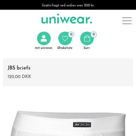
Gratis fragt ved ordrer over 200 kr.
0
0
mit uniwear.
Ønskeliste
kurv
JBS briefs
120,00 DKK