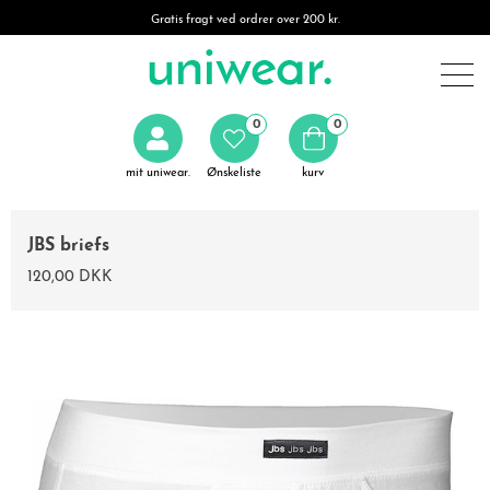
Gratis fragt ved ordrer over 200 kr.
0
0
mit uniwear.
Ønskeliste
kurv
JBS briefs
120,00 DKK