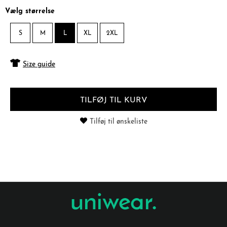
Vælg størrelse
S
M
L
XL
2XL
Size guide
TILFØJ TIL KURV
Tilføj til ønskeliste