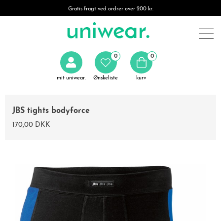
Gratis fragt ved ordrer over 200 kr.
0
0
mit uniwear.
Ønskeliste
kurv
JBS tights bodyforce
170,00 DKK