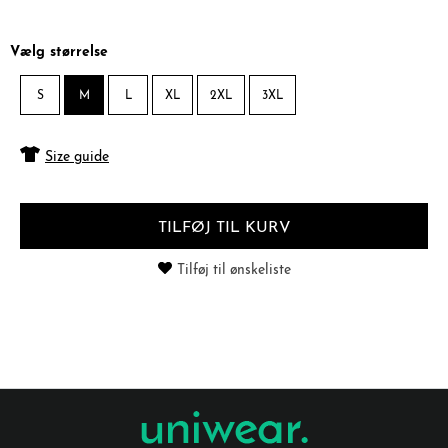
Vælg størrelse
S
M
L
XL
2XL
3XL
Size guide
TILFØJ TIL KURV
Tilføj til ønskeliste