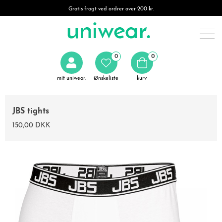
Gratis fragt ved ordrer over 200 kr.
0
0
mit uniwear.
Ønskeliste
kurv
JBS tights
150,00 DKK