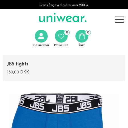
Gratis fragt ved ordrer over 200 kr.
0
0
mit uniwear.
Ønskeliste
kurv
JBS tights
150,00 DKK