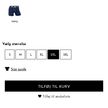
navy
Vælg størrelse
S
M
L
XL
2XL
3XL
Size guide
TILFØJ TIL KURV
Tilføj til ønskeliste