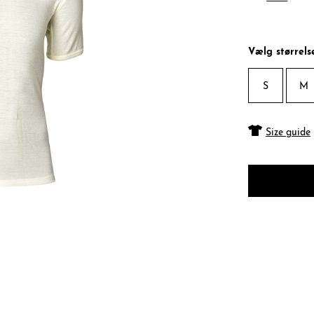
Vælg størrels
S
M
Size guide