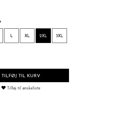
e
L
XL
2XL
3XL
TILFØJ TIL KURV
Tilføj til ønskeliste