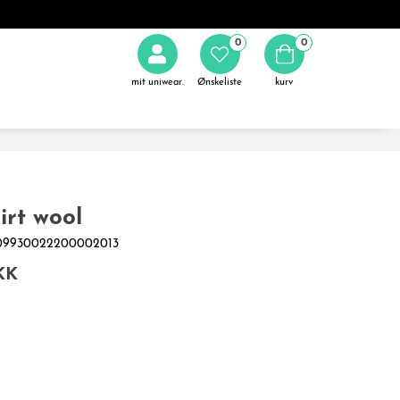
0
0
mit uniwear.
Ønskeliste
kurv
irt wool
0009930022200002013
KK