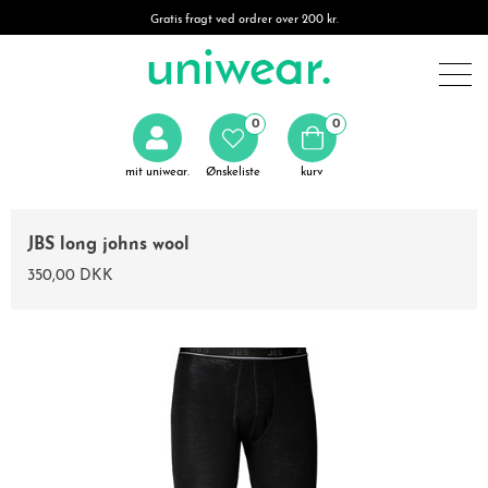
Gratis fragt ved ordrer over 200 kr.
0
0
mit uniwear.
Ønskeliste
kurv
JBS long johns wool
350,00 DKK