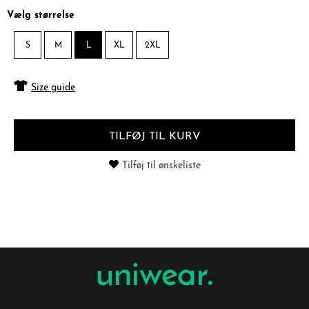
Vælg størrelse
S
M
L
XL
2XL
Size guide
TILFØJ TIL KURV
Tilføj til ønskeliste