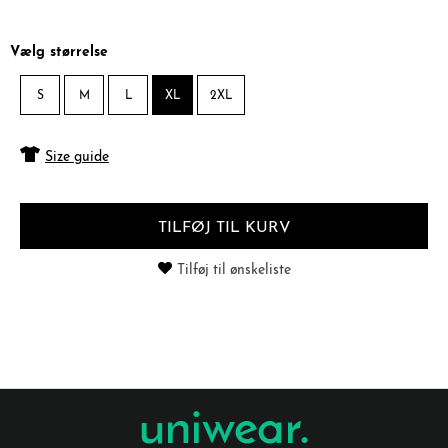
Vælg størrelse
S
M
L
XL
2XL
Size guide
TILFØJ TIL KURV
Tilføj til ønskeliste