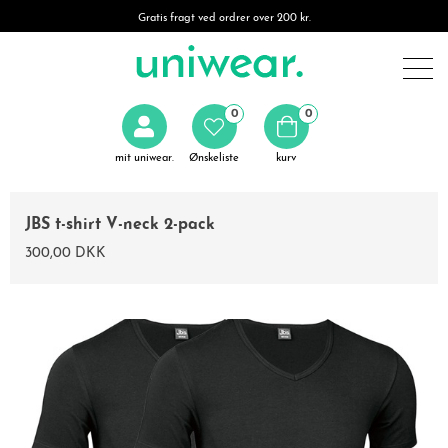
Gratis fragt ved ordrer over 200 kr.
0
0
mit uniwear.
Ønskeliste
kurv
JBS t-shirt V-neck 2-pack
300,00 DKK