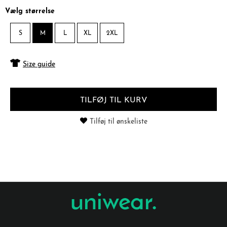
Vælg størrelse
S
M
L
XL
2XL
Size guide
TILFØJ TIL KURV
Tilføj til ønskeliste