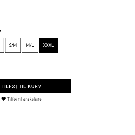
e
S/M
M/L
XXXL
TILFØJ TIL KURV
Tilføj til ønskeliste