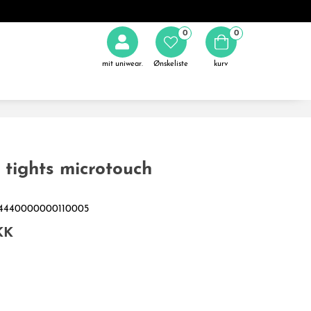
0
0
mit uniwear.
Ønskeliste
kurv
tights microtouch
164440000000110005
KK