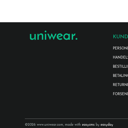
KUND
PERSON
HANDEL
BESTILL
BETALIN
RETURN
FORSEN
©2026 www.uniwear.com, made with
easycms
by
easyday