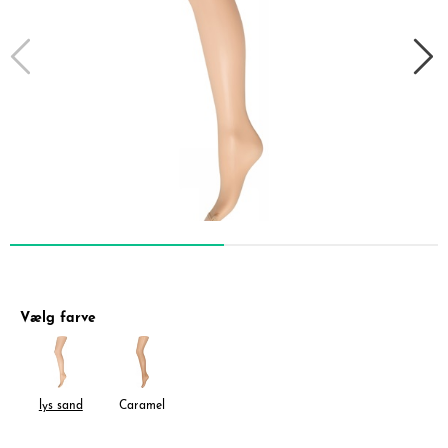
Vælg farve
lys sand
Caramel