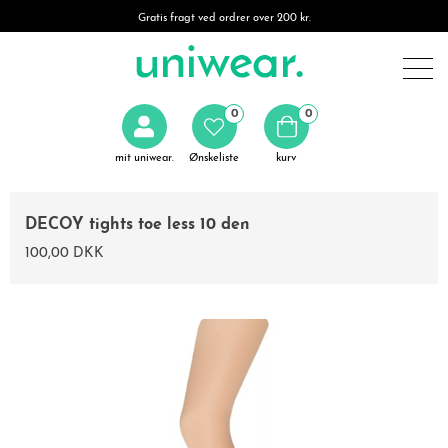
Gratis fragt ved ordrer over 200 kr.
0
0
mit uniwear.
Ønskeliste
kurv
DECOY tights toe less 10 den
100,00 DKK