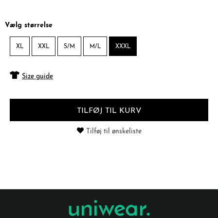
Vælg størrelse
XL
XXL
S/M
M/L
XXXL
Size guide
TILFØJ TIL KURV
Tilføj til ønskeliste